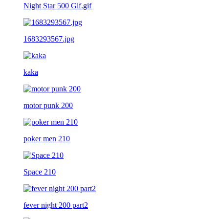
Night Star 500 Gif.gif
1683293567.jpg
kaka
motor punk 200
poker men 210
Space 210
fever night 200 part2