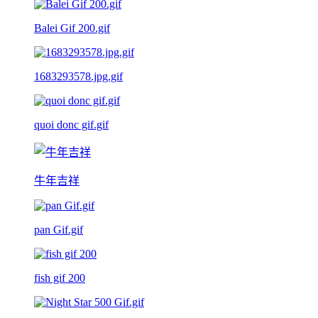
Balei Gif 200.gif
1683293578.jpg.gif
quoi donc gif.gif
牛年吉祥
pan Gif.gif
fish gif 200