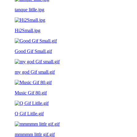
tanque litlle.jpg
Hi2Small.jpg
Good Gif Small.gif
my god Gif small.gif
Music Gif 80.gif
Q Gif Litlle.gif
mmmmm littlr gif.gif