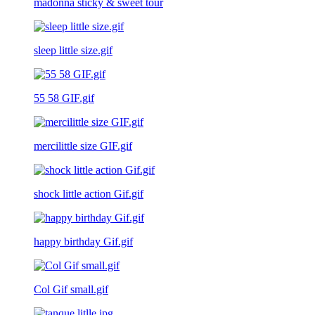
madonna sticky & sweet tour
sleep little size.gif
55 58 GIF.gif
mercilittle size GIF.gif
shock little action Gif.gif
happy birthday Gif.gif
Col Gif small.gif