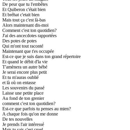
De peur que tu l'embêtes
Et Quiberon c'était bien
Et bréhat c'etait bien
Mais tout ça c'est là-bas
Alors maintenant dis-moi
Comment c'est ton quotidien?
J'ai des ancecdotes rapportées
Des potes de potes
Qui m'ont tout raconté
Maintenant que t'es occupée
Est-ce que je suis dans ton grand répertoire
Et quand le débit d'la vie
T'amènera un autre bébé
Je serai encore plus petit
Et tu m'auras oublié
et là où on entasse
Les souvenirs du passé
Laisse une petite place
Au fond de ton grenier
comment c'est ton quotidien?
Est-ce que parfois tu penses au mien?
A chaque fois qu'on me donne
De tes nouvelles
Je prends l'air intéressé
Mais tu sais c'est cruel