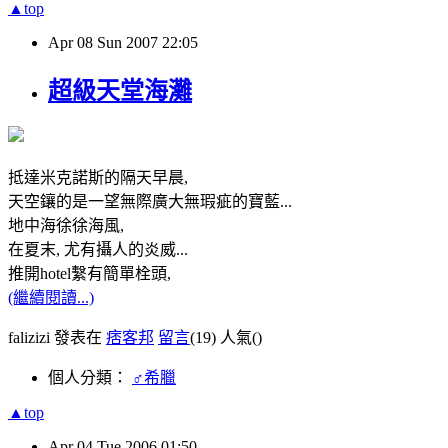
▲top
Apr
08
Sun
2007
22:05
超級天堂海灘
抵達米克諾斯的隔天早晨,
天空鑲的是一望無際廣大無瑕疵的寶藍...
地中海徐徐海風,
在夏末, 尤有攝人的炎威...
推開hotel繫有簡單栓頭,
(繼續閱讀...)
falizizi 發表在
痞客邦
留言
(19)
人氣(
)
個人分類：
♂希臘
▲top
Apr
04
Tue
2006
01:50