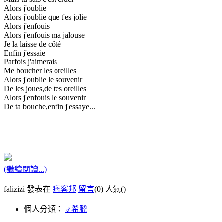
Alors j'oublie
Alors j'oublie que t'es jolie
Alors j'enfouis
Alors j'enfouis ma jalouse
Je la laisse de côté
Enfin j'essaie
Parfois j'aimerais
Me boucher les oreilles
Alors j'oublie le souvenir
De les joues,de tes oreilles
Alors j'enfouis le souvenir
De ta bouche,enfin j'essaye...
(繼續閱讀...)
falizizi 發表在
痞客邦
留言
(0)
人氣(
)
個人分類：
♂希臘