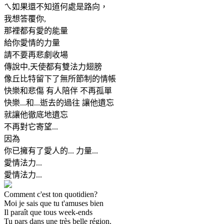
ㄟ如果還不知道何處是路向，
我想答覆你,
那裡都有愛的能量
給你愛情的力量
請不要再悲劇收場
傳說中,天使都有雙法力翅膀
像丘比特留下了無所節制的情帳
快樂和悲傷 有人陪伴 不再孤單
快樂...和...逝去的過往 讓他遺忘
就讓他徹底地遺忘
不再對它寄望...
因為
你已擁有了愛人的... 力量...
愛情法力...
愛情法力...
Comment c'est ton quotidien?
Moi je sais que tu t'amuses bien
Il paraît que tous week-ends
Tu pars dans une très belle région.