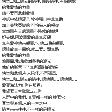
快樂...和...逝去的過往, 那段過往, 有點遺憾
給我愛情的力量
請不要再悲劇收場
神話中依娥凄苦 牧神獨自害羞無助
加上美狄亞變態 可怕嚇人的報復
當然還有天后温馨不時候的嫉妒
妲芙妮,阿波羅愛的義無反顧
無奈愛神他來顛覆,ㄟ 他...超級顛覆,
讓這故事一開始,就....要走頭無路
給我愛情的力量
煞那間,我想起你眼裡的淚光
像維納斯留下了無所節制的愁悵
快樂和悲傷,有人陪伴,不再孤單,
快樂...和...逝去的過往, 讓他遺忘, 讓他遺忘.
愛琴海法力!!你在那裡?
我望著天空默默..call你...
人群中的我們, 其實都一樣的 擁著它
喜樂與哀傷,人的一生之中 ，
過客來來往往,不一樣的是眼光