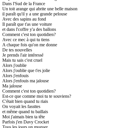
Dans l'Sud de la France
Un toit arange qui abrite une belle maison
il paraît qu'il y a une grande pelouse
Avec des sapins au fond
Il paraît que t'as une voiture
et dans l'coffre y'a des ballons
Comment c'est ton quotidien?
Avec ce mec à qui tu tiens
A chaque fois qu'on me donne
De tes nouvelles
Je prends l'air intéressé
Mais tu sais c'est cruel
Alors j'oublie
Alors j'oublie que t'es jolie
Alors j'enfouis
Alors j'enfouis ma jalouse
Ma jalouse
Comment c'est ton quotidien?
Est-ce que comme moi tu te souviens?
C'était bien quand tu riais
On voyait les fassttes
et même quand tu baillais
Moi j'aimais bien ta tête
Parfois j'en Davy Crocket
Tous les jours un muguer