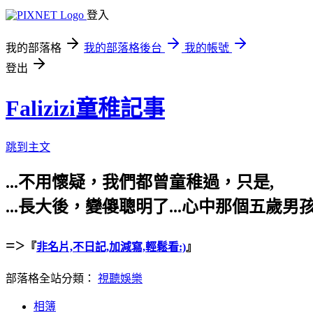
登入
我的部落格
我的部落格後台
我的帳號
登出
Falizizi童稚記事
跳到主文
...不用懷疑，我們都曾童稚過，只是,
...長大後，變
傻
聰明了...心中那個五歲男孩也
=>
『
非名片,不日記,加減寫,輕鬆看:)
』
部落格全站分類：
視聽娛樂
相簿