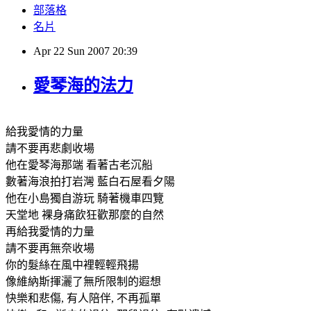
部落格
名片
Apr
22
Sun
2007
20:39
愛琴海的法力
給我愛情的力量
請不要再悲劇收場
他在愛琴海那端 看著古老沉船
數著海浪拍打岩灣 藍白石屋看夕陽
他在小島獨自游玩 騎著機車四覽
天堂地 裸身痛飲狂歡那麼的自然
再給我愛情的力量
請不要再無奈收場
你的髮絲在風中裡輕輕飛揚
像維納斯揮灑了無所限制的遐想
快樂和悲傷, 有人陪伴, 不再孤單