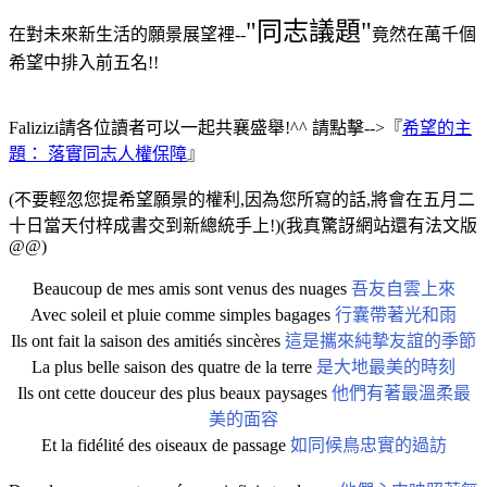
"同志議題"
在對未來新生活的願景展望裡--
竟然在萬千個
希望中排入前五名!!
Falizizi請各位讀者可以一起共襄盛舉!^^ 請點擊-->『
希望的主
題： 落實同志人權保障
』
(不要輕忽您提希望願景的權利,因為您所寫的話,將會在五月二
十日當天付梓成書交到新總統手上!)(我真驚訝網站還有法文版
@@)
Beaucoup de mes amis sont venus des nuages
吾友自雲上來
Avec soleil et pluie comme simples bagages
行囊帶著光和雨
Ils ont fait la saison des amitiés sincères
這是攜來純摯友誼的季節
La plus belle saison des quatre de la terre
是大地最美的時刻
Ils ont cette douceur des plus beaux paysages
他們有著最溫柔最
美的面容
Et la fidélité des oiseaux de passage
如同候鳥忠實的過訪