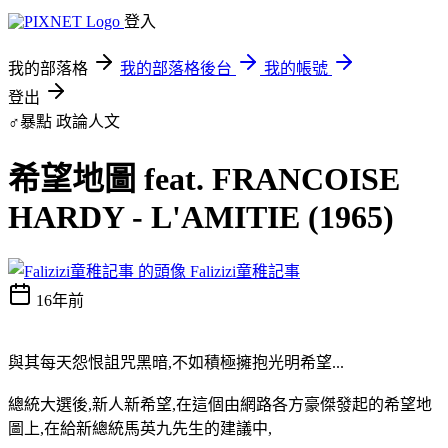
登入
我的部落格
我的部落格後台
我的帳號
登出
♂暴點
政論人文
希望地圖 feat. FRANCOISE
HARDY - L'AMITIE (1965)
Falizizi童稚記事
16年前
與其每天怨恨詛咒黑暗,不如積極擁抱光明希望...
總統大選後,新人新希望,在這個由網路各方豪傑發起的希望地
圖上,在給新總統馬英九先生的建議中,