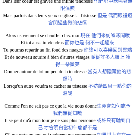
Dans leur coeur est gravée une infinie tendresse
他們心中映照著無
限溫煦
Mais parfois dans leurs yeux se glisse la Tristesse
但是 偶而眼裡還
會閃過些微的悲傷
Alors ils viennent se chauffer chez moi
現在 他們來訪噓寒問暖
Et toi aussi tu viendras
而你也是 何不一起過來
Tu pourras repartir au fin fond des nuages
你終可以喜樂回到雲端
Et de nouveau sourire à bien d'autres visages
並從許多人臉上 獲
得一朵微笑
Donner autour de toi un peu de ta tendresse
當有人想隱藏他的悲
傷時
Lorsqu'un autre voudra te cacher sa tristesse
不妨給四周一點你的
溫暖
Comme l'on ne sait pas ce que la vie nous donne
生命會如何施予
我們無從知曉
Il se peut qu'à mon tour je ne sois plus personne
或許只有輪到自
己 才會明白當初什麼都不是
S'il me reste un ami qui vraiment me comprenne
如果世上存在一